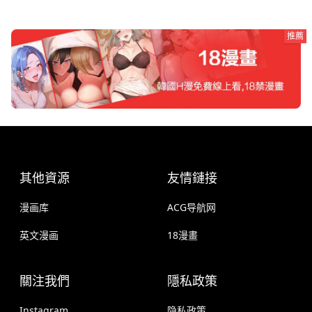
推薦
其他資源
友情鏈接
漫画库
ACG导航网
英文漫画
18漫畫
關注我們
隱私政策
Instagram
隐私政策