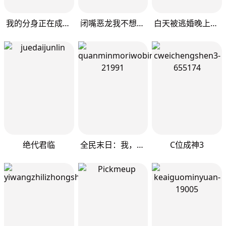
我的分身正在成为大人物
闭嘴恶龙我不想再跟你带孩子了
白天被逃婚晚上被奶凶指挥官求抱抱
绝代君临
全民末日：我，病毒君王
C位成神3