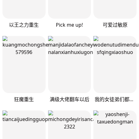
以王之力重生
Pick me up!
可爱过敏原
狂魔重生
满级大佬翻车以后
我的女徒弟们都是未来诸天大佬