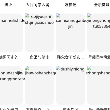
铳火
入间同学入魔了
妖神记
全职觉醒
隐瞒黑历史的玩家
血姬与骑士
残念女干部布莱克婕芮菈小姐
少女的世界
寄宿我身，这个异生人不好惹
都市隐龙