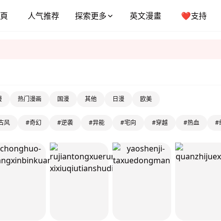
頁
人气推荐
探索更多
英文漫畫
❤️支持
漫
热门漫画
国漫
其他
日漫
欧美
古风
#奇幻
#逆袭
#异能
#宅向
#穿越
#热血
#