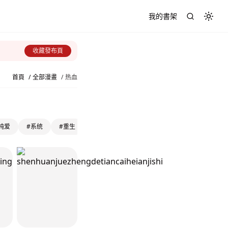
我的書架
Toggl
收藏發布頁
首頁
/
全部漫畫
/
热血
纯爱
#系统
#重生
#冒险
#灵异
#大女主
#剧情