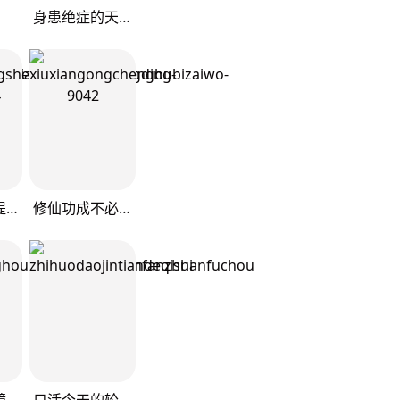
身患绝症的天才黑暗骑士
异能重生我提前登顶
修仙功成不必在我
重生后我用镜面反转复仇
只活今天的轮回骑士