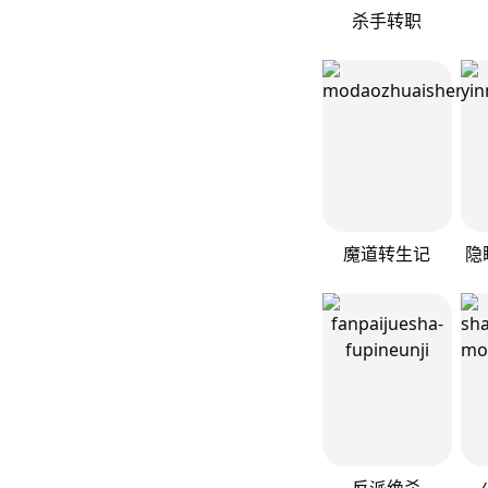
杀手转职
魔道转生记
反派绝杀