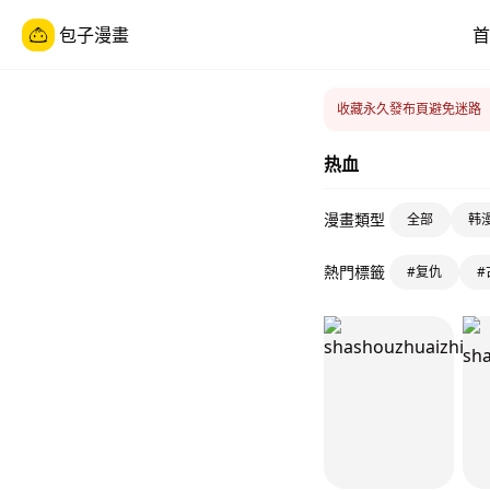
包子漫畫
首
收藏永久發布頁避免迷路
热血
漫畫類型
全部
韩
熱門標籤
#复仇
#