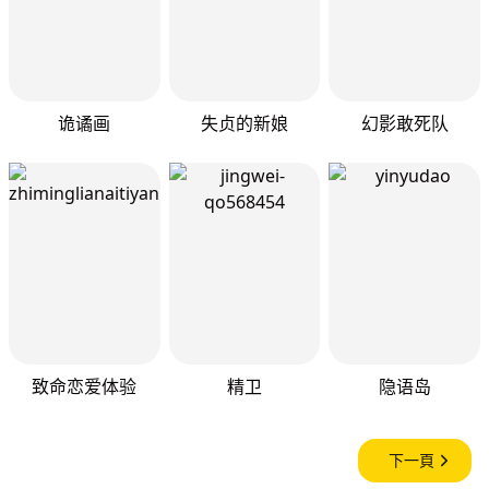
诡谲画
失贞的新娘
幻影敢死队
致命恋爱体验
精卫
隐语岛
下一頁