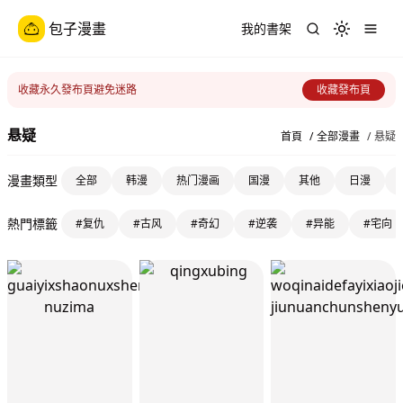
包子漫畫
我的書架
Toggle th
收藏永久發布頁避免迷路
收藏發布頁
悬疑
首頁
/
全部漫畫
/
悬疑
漫畫類型
全部
韩漫
热门漫画
国漫
其他
日漫
熱門標籤
#复仇
#古风
#奇幻
#逆袭
#异能
#宅向