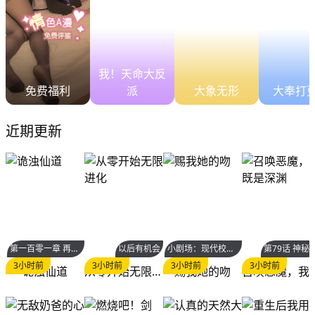
我！天命大反
免费福利
派
大象无形
大奉打
近期更新
第一百零一章 再见陈铁削
以后有机会
小剧场：现代校园篇3
第79话 神秘
3小时前
3小时前
3小时前
3小时前
诡浊仙道
从零开始无限进化
赐我她的吻
召唤恶魔，我