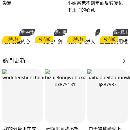
第144话
第23话
9
薪火孤儿
3小时前
3小时前
3小时前
3小时前
无敌奶爸的心尖宠
燃烧吧！剑
认真的天然大小姐察觉不到年下王子的心意
重生后我用镜
熱門更新
我的分身正在成为大人物
闭嘴恶龙我不想再跟你带孩子了
白天被逃婚晚上被奶凶指挥官求抱抱