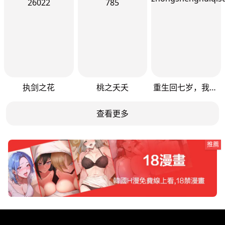
执剑之花
桃之夭夭
重生回七岁，我用前世知识拯救领地
查看更多
推薦