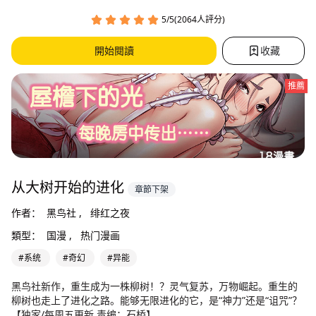
5/5(2064人評分)
開始閱讀
收藏
推薦
从大树开始的进化
章節下架
作者：
黑鸟社 ,
绯红之夜
類型：
国漫 ,
热门漫画
#系统
#奇幻
#异能
黑鸟社新作，重生成为一株柳树！？灵气复苏，万物崛起。重生的
柳树也走上了进化之路。能够无限进化的它，是“神力”还是“诅咒”？
【独家/每周五更新 责编：石桥】