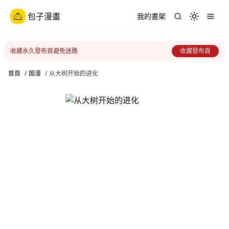
包子漫畫
我的書架
Toggle th
收藏永久發布頁避免迷路
收藏發布頁
首頁
/
国漫
/
从大树开始的进化