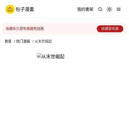
包子漫畫
我的書架
Toggle th
收藏永久發布頁避免迷路
收藏發布頁
首頁
/
热门漫画
/
从末世崛起