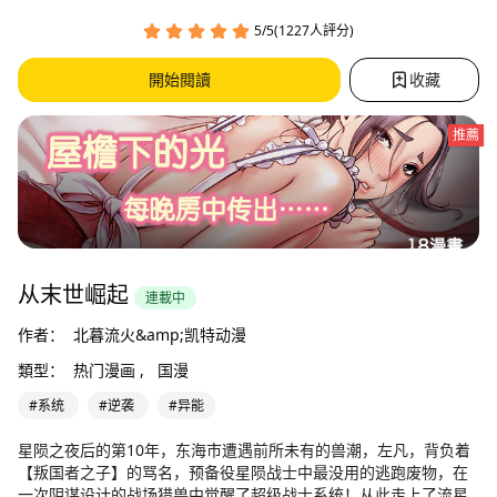
5/5(1227人評分)
開始閱讀
收藏
推薦
从末世崛起
連載中
作者：
北暮流火&amp;凯特动漫
類型：
热门漫画 ,
国漫
#系统
#逆袭
#异能
星陨之夜后的第10年，东海市遭遇前所未有的兽潮，左凡，背负着
【叛国者之子】的骂名，预备役星陨战士中最没用的逃跑废物，在
一次阴谋设计的战场猎兽中觉醒了超级战士系统！从此走上了流星