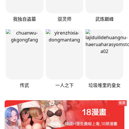
我独自盗墓
驭灵师
武炼巅峰
传武
一人之下
垃圾堆里的皇女
推薦