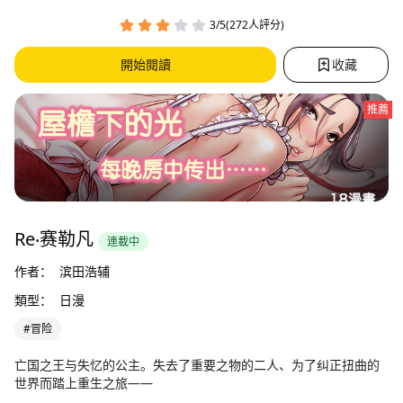
3/5(272人評分)
開始閱讀
收藏
推薦
Re‧赛勒凡
連載中
作者：
滨田浩辅
類型：
日漫
#冒险
亡国之王与失忆的公主。失去了重要之物的二人、为了纠正扭曲的
世界而踏上重生之旅——