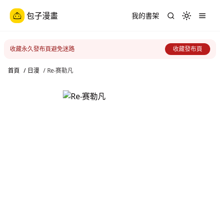
包子漫畫
我的書架
Toggle th
收藏永久發布頁避免迷路
收藏發布頁
首頁
/
日漫
/
Re‧赛勒凡