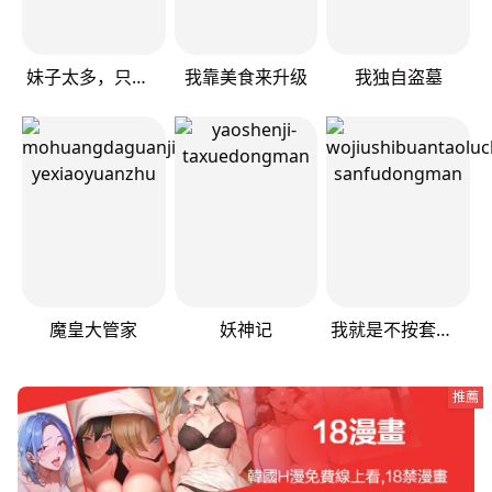
妹子太多，只好飞升了
我靠美食来升级
我独自盗墓
魔皇大管家
妖神记
我就是不按套路出牌（套路王）
推薦