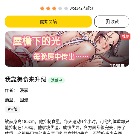
3/5(342人評分)
開始閱讀
收藏
推薦
我靠美食来升级
連載中
作者：
漫享
類型：
国漫
#冒险
敏赫身高185cm，他控制食量，每天运动4个小时，可他的体重却只
能控制在170kg。他家境优渥、成绩优异，各方面都很完美，除了
体重。这都是因为他患有罕见的暴食性缺失症。不管吃多少东西，