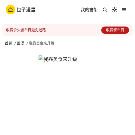
包子漫畫
我的書架
Toggle th
收藏永久發布頁避免迷路
收藏發布頁
首頁
/
国漫
/
我靠美食来升级