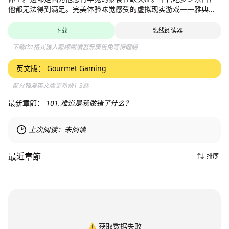
他都无法得到满足。完美体验味觉感受的虚拟现实游戏——雅典，
也许是可以解救他的最后一把钥匙？！
下载
离线阅读器
下載cbz格式匯入離線閱讀器無廣告免等待體驗
英文版：
Gourmet Gaming
部分韓漫英文版更新快1-3話
最新章節：
101.难道是我做错了什么？
上次阅读：
未阅读
最近章節
排序
⚠️
获取数据失败