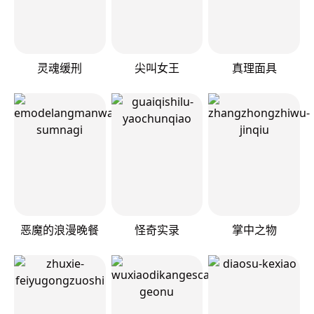
灵魂缓刑
尖叫女王
真理面具
恶魔的浪漫晚餐
怪奇实录
掌中之物