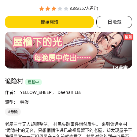
3.3/5(257人評分)
開始閱讀
收藏
推薦
诡隐村
連載中
作者：
YELLOW_SHEEP ,
Daehan LEE
類型：
韩漫
#悬疑
老屋三年无人却很整洁， 村民失踪事件悄然发生。 来到偏远乡村
“诡隐村”的无名，只想悄悄住进已故祖母留下的老屋，却发现屋子干
净得异常——可祖母早在三年前就去世了。村民对他的到来似乎不