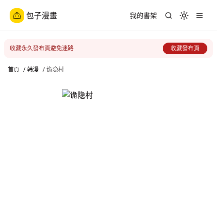
包子漫畫
我的書架
Toggle th
收藏永久發布頁避免迷路
收藏發布頁
首頁
/
韩漫
/
诡隐村