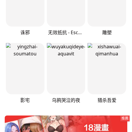
诛邪
无效抵抗 - Escape,ray
雕塑
影宅
乌鸦哭泣的夜
猎杀吾爱
推薦