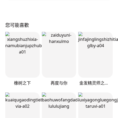
您可能喜歡
橡树之下
再度与你
金发精灵师之天才的烦恼