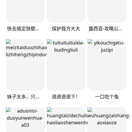
快去搞定铁壁皇帝！
保护我方大大
露西亚-攻略公爵计划
妹子太多，只好飞升了
退退退退下！
一口吃个兔