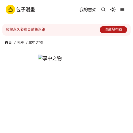
包子漫畫
我的書架
Toggle th
收藏永久發布頁避免迷路
收藏發布頁
首頁
/
国漫
/
掌中之物