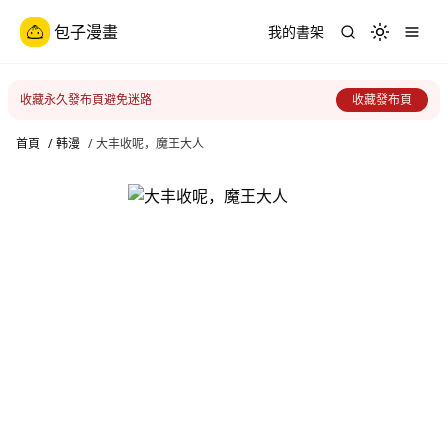
包子漫畫
我的書架
Toggle th
收藏永久發布頁避免迷路
收藏發布頁
首頁
/
韩漫
/
大丰收呢，魔王大人