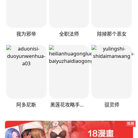
我为邪帝
全职法师
除掉那个恶女
阿多尼斯
黑莲花攻略手册[穿书]
驭灵师
推薦