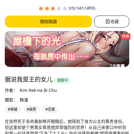
3/5(1347人評分)
開始閱讀
收藏
推薦
据说我是王的女儿
連載中
作者：
Kim Rek-na Bi Chu
類型：
韩漫
#穿越
#搞笑
#恋爱
在突然死于非命重新睁开眼睛后，她得到了身为公主的尊贵身份。
但这里却是个男尊女卑思想异常强烈的世界！从自己亲爹口中听到
的第一句话竟然是“又生了个丫头！你应该感到羞愧”愤怒值爆表的新