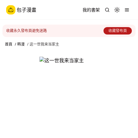
包子漫畫
我的書架
Toggle th
收藏永久發布頁避免迷路
收藏發布頁
首頁
/
韩漫
/
这一世我来当家主