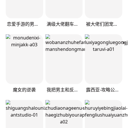
恋爱手游的男主都很危险
满级大佬翻车以后
被大佬们团宠后我野翻了
魔女的逆袭
我把男主和反派都养歪了
露西亚-攻略公爵计划