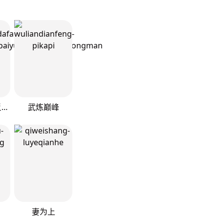
我！天命大反派
武炼巅峰
妻为上