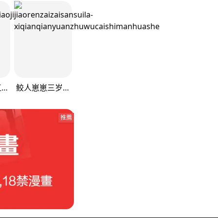
不小心救了江湖公敌
鲛人崽崽三岁啦
推薦