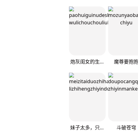
炮灰闺女的生存方式
魔尊要抱
妹子太多，只好飞升了
斗破苍穹