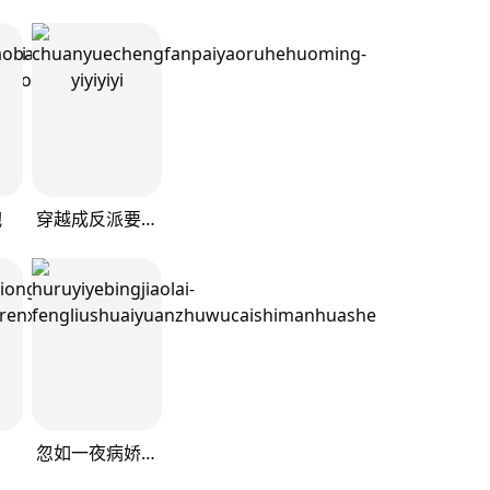
抱
穿越成反派要如何活命
忽如一夜病娇来