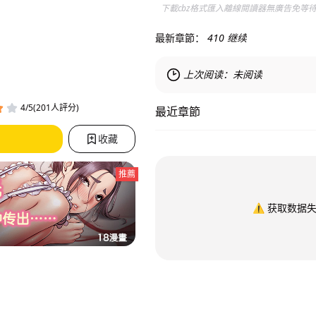
下載cbz格式匯入離線閱讀器無廣告免等
最新章節：
410 继续
上次阅读：
未阅读
4/5(201人評分)
最近章節
收藏
推薦
⚠️
获取数据