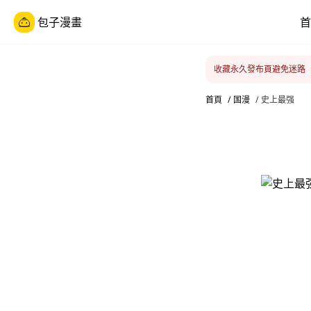
包子漫畫
首
收藏永久發布頁避免迷路
首頁
/
国漫
/
史上最强