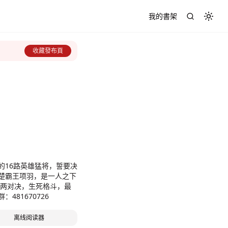
我的書架
Toggl
收藏發布頁
的16路英雄猛将，誓要决
楚霸王项羽，是一人之下
81670726
离线阅读器