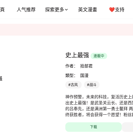
頁
人气推荐
探索更多
英文漫畫
❤️支持
史上最强
連載中
作者：
拾部君
類型：
国漫
#古风
#战斗
神作预警，未来的科技，复活历史上
出史上最强！是武圣关云长、还是西
的吕奉先，还是满洲第一勇士鳌拜 两两对决，生死格斗，最
终获胜者，将会获得一个愿望！粉丝群：4
下载