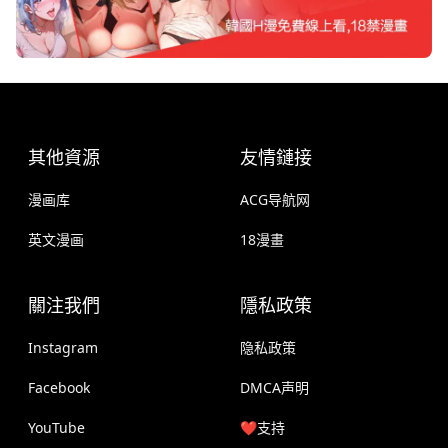
其他資源
友情鏈接
漫画库
ACG导航网
英文漫画
18漫畫
關注我們
隱私政策
Instagram
隐私政策
Facebook
DMCA声明
YouTube
❤️支持