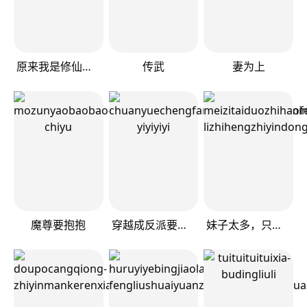
原来我是修仙大佬
传武
妻为上
魔尊要抱抱
穿越成反派要如何活命
妹子太多，只好飞升了