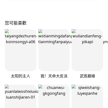
您可能喜歡
太阳的主人
我！天命大反派
武炼巅峰