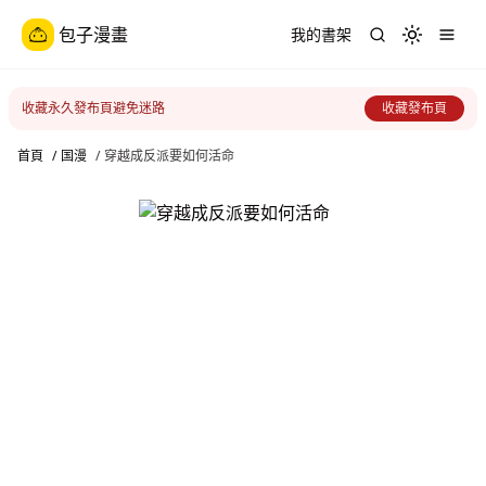
包子漫畫
我的書架
Toggle th
收藏永久發布頁避免迷路
收藏發布頁
首頁
/
国漫
/
穿越成反派要如何活命