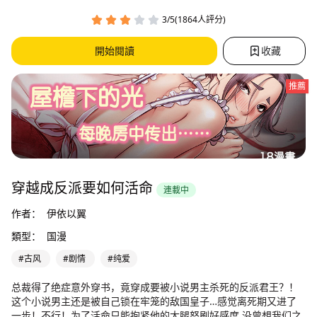
3/5(1864人評分)
開始閱讀
收藏
推薦
穿越成反派要如何活命
連載中
作者：
伊依以翼
類型：
国漫
#古风
#剧情
#纯爱
总裁得了绝症意外穿书，竟穿成要被小说男主杀死的反派君王？！
这个小说男主还是被自己锁在牢笼的敌国皇子…感觉离死期又进了
一步！不行！为了活命只能抱紧他的大腿怒刷好感度,没曾想我们之