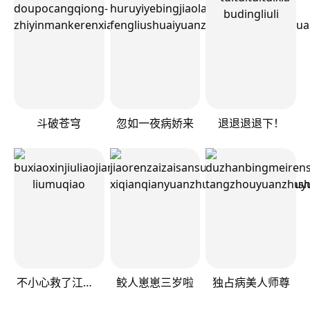
斗破苍穹
忽如一夜病娇来
退退退退下！
不小心救了江湖公敌
鲛人崽崽三岁啦
独占病美人师尊