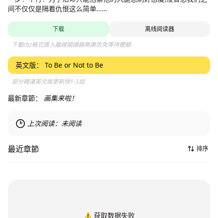
间不仅仅是隔着仇恨这么简单……
下载
离线阅读器
下載cbz格式匯入離線閱讀器無廣告免等待體驗
英文版：
To Be or Not to Be
部分韓漫英文版更新快1-3話
最新章節：
画集来啦！
上次阅读：
未阅读
最近章節
排序
⚠️
获取数据失败