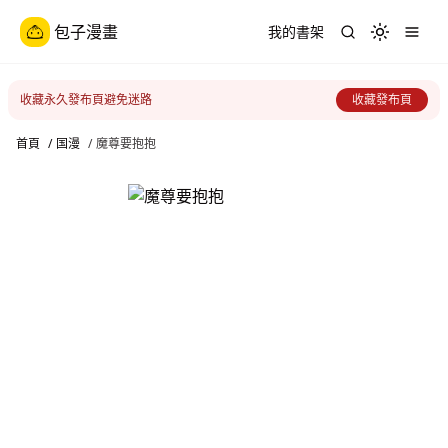
包子漫畫
我的書架
Toggle th
收藏永久發布頁避免迷路
收藏發布頁
首頁
/
国漫
/
魔尊要抱抱