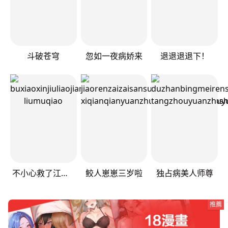
斗破苍穹
忽如一夜病娇来
退退退退下！
不小心救了江湖公敌
鲛人崽崽三岁啦
独占病美人师尊
推薦