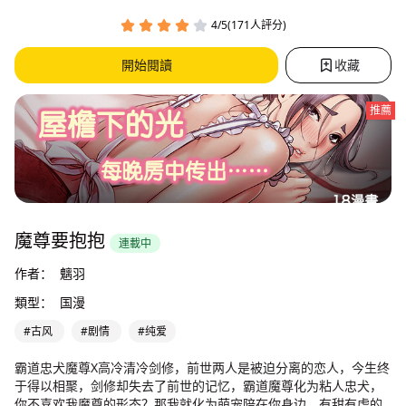
4/5(171人評分)
開始閱讀
收藏
推薦
魔尊要抱抱
連載中
作者：
魑羽
類型：
国漫
#古风
#剧情
#纯爱
霸道忠犬魔尊X高冷清冷剑修，前世两人是被迫分离的恋人，今生终
于得以相聚，剑修却失去了前世的记忆，霸道魔尊化为粘人忠犬，
你不喜欢我魔尊的形态？那我就化为萌宠陪在你身边，有甜有虐的