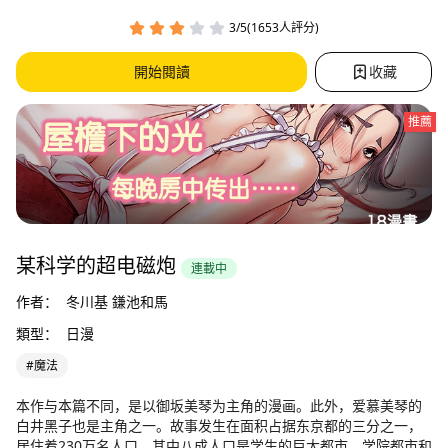
3/5(1653人評分)
開始閱讀
收藏
推薦
某科学的超电磁炮
連載中
作者：
冬川基 鎌池和馬
類型：
日漫
#魔法
本作与本篇不同，是以御坂美琴为主角的漫画。此外，爱慕美琴的
白井黑子也是主角之一。故事发生在面积占据东京都的三分之一，
居住着230万名人口，其中八成人口是学生的巨大都市。学院都市和