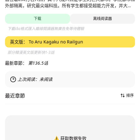
外部隔离，研究最尖端科技。所有学生都接受超能力开发，并大都
借由药物、催眠术与通电刺激等方式取得超能力。有各种类型不同
能力，，以范围和威力分为无能力者（LV0）、低能力者（LV1）、
下载
离线阅读器
异能力者（LV2）、强能力者（LV3）、大能力者（LV4）、超能力
下載cbz格式匯入離線閱讀器無廣告免等待體驗
者（LV5）。每隔一定时间会进行身体检查，重新测定一次。女主角
御坂美琴是就读于学园都市名门贵族女校“常盘台中学”的十四岁少
英文版：
To Aru Kagaku no Railgun
女。在学园都市中只有七人的等级五超能力者排行第三。拥有操纵
电击的能力，因此被称为“电击使”。本作不但通过美琴的视角来描绘
部分韓漫英文版更新快1-3話
学园城市的日常生活，也叙述了学园城市秘密进行地有非人道性质
的关于“妹妹们”（Sisters）的实验，从而使大家对于本作及本篇魔
最新章節：
第136.5话
法禁书目录的背景（世界观）的认识也慢慢变得清楚
上次阅读：
未阅读
最近章節
排序
⚠️
获取数据失败