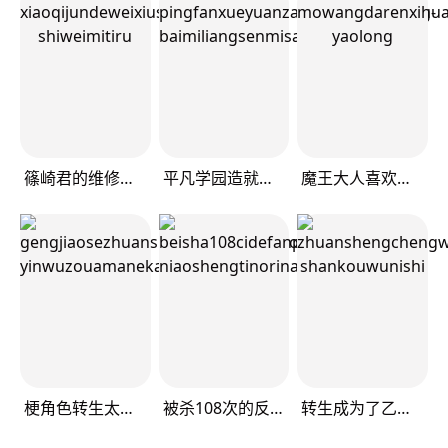
篠崎君的维修事情
平凡学园造就世界最强
魔王大人喜欢我做的芭菲
梗角色转生太过头了！
被杀108次的反派大小姐
转生成为了乙女游戏里满是死亡flag的恶役千金——走投无路！破灭前夕篇