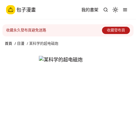
包子漫畫
我的書架
Toggle th
收藏永久發布頁避免迷路
收藏發布頁
首頁
/
日漫
/
某科学的超电磁炮