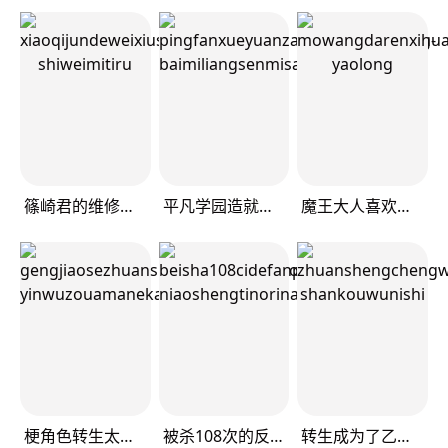
篠崎君的维修事情
平凡学园造就世界最强
魔王大人喜欢我做的芭菲
梗角色转生太过头了！
被杀108次的反派大小姐
转生成为了乙女游戏里满是死亡flag的恶役千金——走投无路！破灭前夕篇