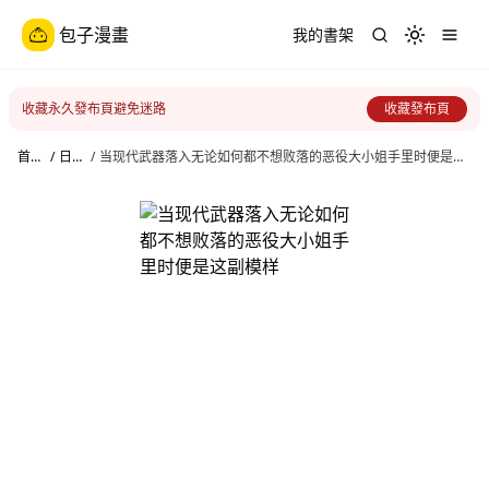
包子漫畫
我的書架
Toggle th
收藏永久發布頁避免迷路
收藏發布頁
首
/
日
/
当现代武器落入无论如何都不想败落的恶役大小姐手里时便是这
頁
漫
副模样