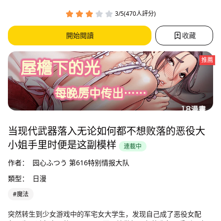
3/5(470人評分)
開始閱讀
收藏
推薦
当现代武器落入无论如何都不想败落的恶役大
小姐手里时便是这副模样
連載中
作者：
园心ふつう 第616特别情报大队
類型：
日漫
#魔法
突然转生到少女游戏中的军宅女大学生，发现自己成了恶役女配