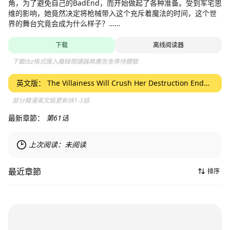
角，为了避免自己的BadEnd，而开始做起了各种准备。受到军宅思
维的影响，她竟然决定将枪械带入这个充斥着魔法的时间，这个世
界的舞台究竟会成为什么样子？……
下载
离线阅读器
下載cbz格式匯入離線閱讀器無廣告免等待體驗
英文版：
The Villainess Will Crush Her Destruction End
Through Modern Firepower
部分韓漫英文版更新快1-3話
最新章節：
第61话
上次阅读：
未阅读
最近章節
排序