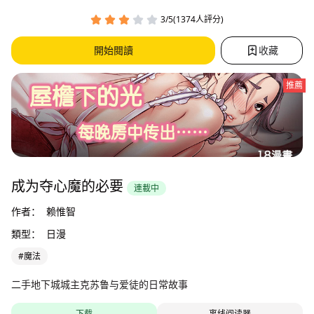
3/5(1374人評分)
開始閱讀
收藏
推薦
成为夺心魔的必要
連載中
作者：
赖惟智
類型：
日漫
#魔法
二手地下城城主克苏鲁与爱徒的日常故事
下载
离线阅读器