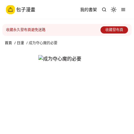
包子漫畫
我的書架
Toggle th
收藏永久發布頁避免迷路
收藏發布頁
首頁
/
日漫
/
成为夺心魔的必要