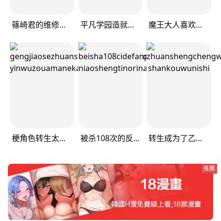
篠崎君的维修事情
平凡学园造就世界最强
魔王大人喜欢我做的芭菲
梗角色转生太过头了！
被杀108次的反派大小姐
转生成为了乙女游戏里满是死亡flag的恶役千金——走投无路！破灭前夕篇
推薦