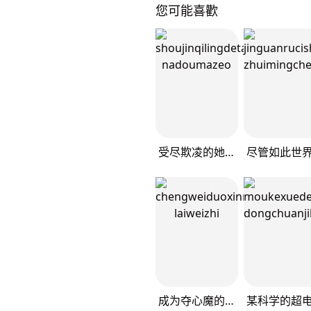
您可能喜歡
受尽欺凌的她被推落毒沼转生成为最强毒蛇的故事
成为夺心魔的必要