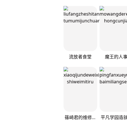
流放者食堂
魔王的人
篠崎君的维修事情