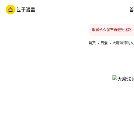
包子漫畫
首
收藏永久發布頁避免迷路
首頁
/
日漫
/
大魔法师的女