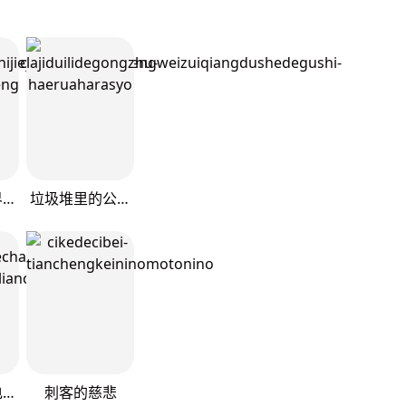
尽管如此世界依然美丽
垃圾堆里的公主
某科学的超电磁炮
刺客的慈悲