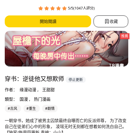
5/5(1047人評分)
開始閱讀
收藏
推薦
穿书：逆徒他又想欺师
停止更新
作者：
缘漫动漫 ,
王甜甜
類型：
国漫 ,
热门漫画
#古风
#重生
#剧情
一朝穿书，她成了被男主囚禁最终自曝而亡的反派师尊， 为了改变
自己在徒弟们心中的形象， 凌瑶无时无刻都在想着如何洗白自己。
【独家/每周四更新 责编：小山】