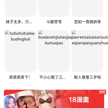
妹子太多，只好飞升了
斗破苍穹
忽如一夜病娇来
退退退退下！
不小心救了江湖公敌
鲛人崽崽三岁啦
推薦