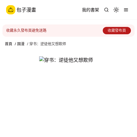
包子漫畫
我的書架
Toggle th
收藏永久發布頁避免迷路
收藏發布頁
首頁
/
国漫
/
穿书：逆徒他又想欺师