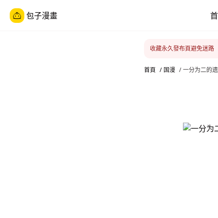
包子漫畫
首
收藏永久發布頁避免迷路
首頁
/
国漫
/
一分为二的遗