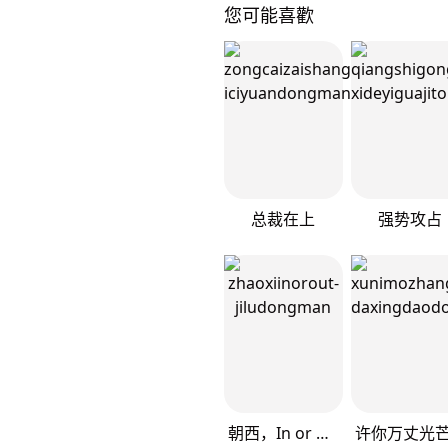
您可能喜歡
总裁在上
强势攻占
朝西，In or out