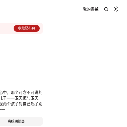
我的書架
Toggl
收藏發布頁
心中，那个可念不可说的
儿子——卫天恒与卫天
现两个孩子对自己起了别
——
离线阅读器