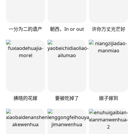
一分为二的遗产
朝西，In or out
许你万丈光芒好
拂晓的花嫁
要被吃掉了
娘子嫁到