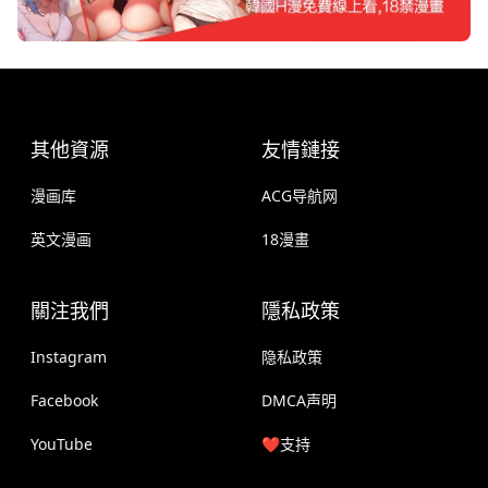
其他資源
友情鏈接
漫画库
ACG导航网
英文漫画
18漫畫
關注我們
隱私政策
Instagram
隐私政策
Facebook
DMCA声明
YouTube
❤️支持