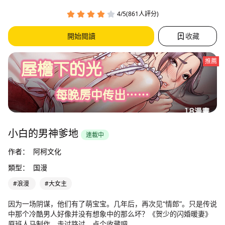
4/5(861人評分)
開始閱讀
收藏
推薦
小白的男神爹地
連載中
作者：
阿柯文化
類型：
国漫
#浪漫
#大女主
因为一场阴谋，他们有了萌宝宝。几年后，再次见“情郎”。只是传说
中那个冷酷男人好像并没有想象中的那么坏？《贺少的闪婚暖妻》
原班人马制作，走过路过，点个收藏吧。