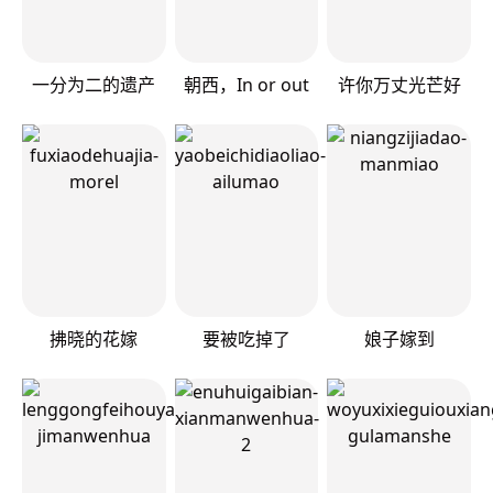
一分为二的遗产
朝西，In or out
许你万丈光芒好
拂晓的花嫁
要被吃掉了
娘子嫁到