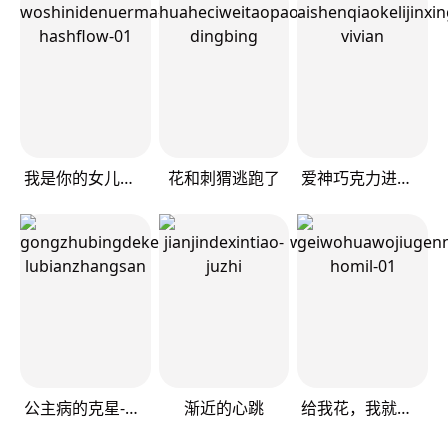
我是你的女儿吗？
花和刺猬逃跑了
爱神巧克力进行时
公主病的克星-《感谢你是爱我的》系列2
渐近的心跳
给我花，我就跟你走