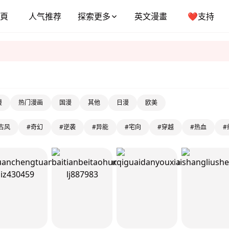
頁
人气推荐
探索更多
英文漫畫
❤️支持
漫
热门漫画
国漫
其他
日漫
欧美
古风
#奇幻
#逆袭
#异能
#宅向
#穿越
#热血
#