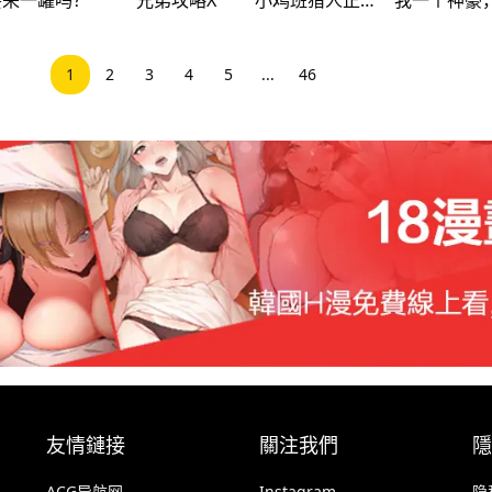
1
2
3
4
5
...
46
友情鏈接
關注我們
隱
ACG导航网
Instagram
隐