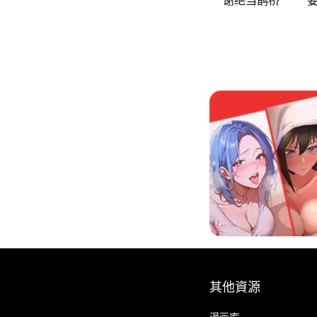
其他資源
漫画库