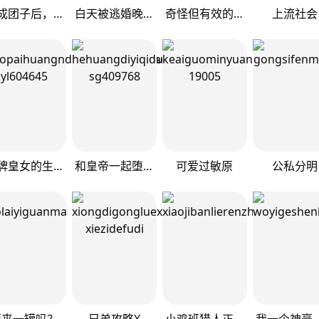
穿成团子后，反派一家都想杀我！
白天被逃婚晚上被奶凶指挥官求抱抱
奇怪但有效的恶女生活
上流社会
冒牌皇女的生存之道
和皇帝一起堕落
可爱过敏原
公私分明
要来一罐吗？
兄弟攻略X
小鸡班猎人正在尽孝！