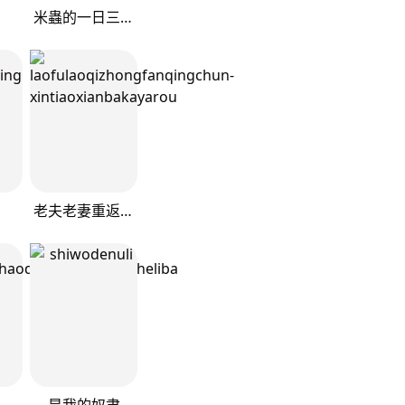
米蟲的一日三餐
老夫老妻重返青春
我一个神豪，当渣男很合理吧
是我的奴隶