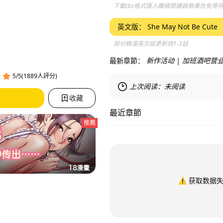
下載cbz格式匯入離線閱讀器無廣告免等
英文版：
She May Not Be Cute
部分韓漫英文版更新快1-3話
最新章節：
新作活动 | 加班酒吧营业
5/5(1889人評分)
上次阅读：
未阅读
收藏
最近章節
推薦
⚠️
获取数据