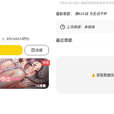
下載cbz格式匯入離線閱讀器無廣告免等
最新章節：
第633话 为生活干杯
上次阅读：
未阅读
3/5(1433人評分)
最近章節
收藏
推薦
⚠️
获取数据