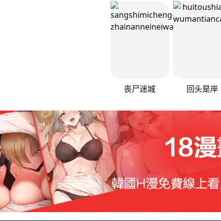
丧尸迷城
回头是岸