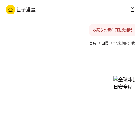
包子漫畫
首
收藏永久發布頁避免迷路
首頁
/
国漫
/
全球冰封：我