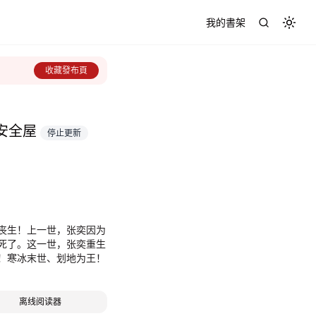
我的書架
Toggl
收藏發布頁
安全屋
停止更新
部丧生！上一世，张奕因为
死了。这一世，张奕重生
！寒冰末世、划地为王！
离线阅读器