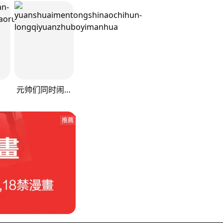
元帅们同时闹离婚
推薦