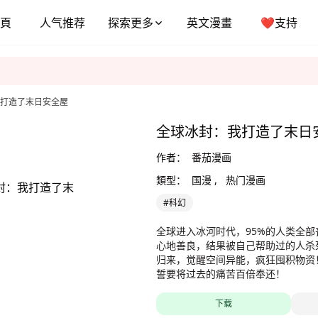
頁
人气推荐
探索更多
英文漫畫
❤️支持
打造了末日安全屋
全球冰封：我打造了末日
作者：
番茄漫画
類型：
国漫 ,
热门漫画
#科幻
全球进入冰河时代，95%的人类全
心地善良，结果被自己帮助过的人杀
归来，觉醒空间异能，疯狂囤积物资
誓要将过去的痛苦百倍奉还！
下载