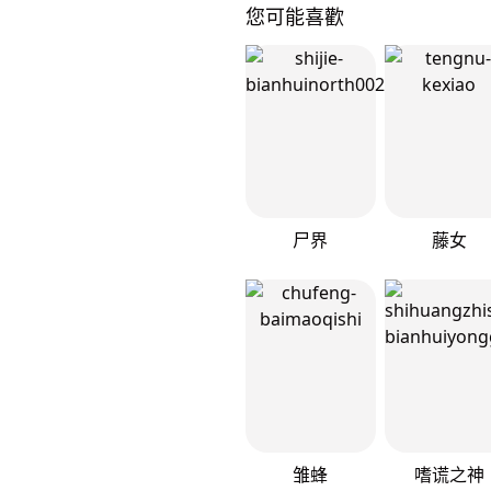
您可能喜歡
尸界
藤女
雏蜂
嗜谎之神