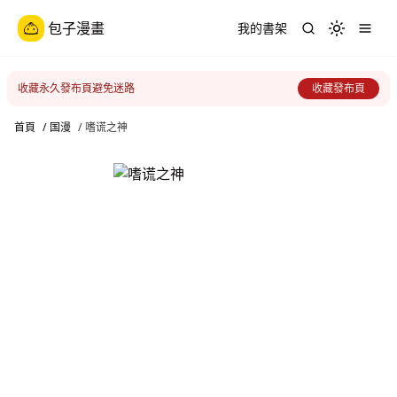
包子漫畫
我的書架
Toggle th
收藏永久發布頁避免迷路
收藏發布頁
首頁
/
国漫
/
嗜谎之神