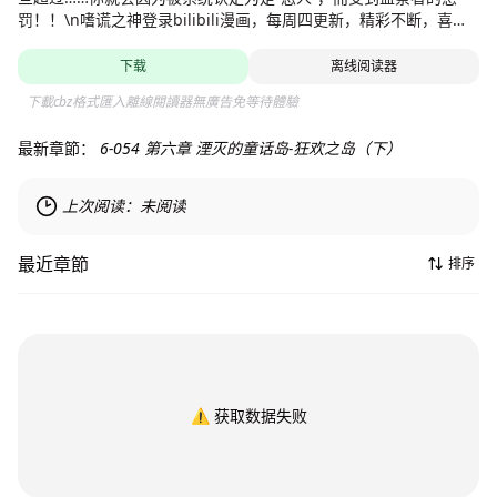
罚！！\n嗜谎之神登录bilibili漫画，每周四更新，精彩不断，喜欢
请大力收藏！嗜谎之神QQ群：327746871
下载
离线阅读器
下載cbz格式匯入離線閱讀器無廣告免等待體驗
最新章節：
6-054 第六章 湮灭的童话岛-狂欢之岛（下）
上次阅读：
未阅读
最近章節
排序
⚠️
获取数据失败