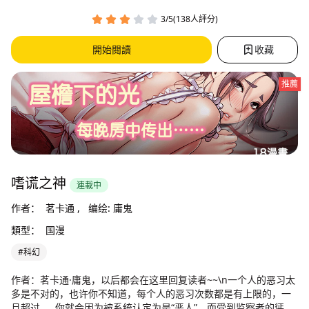
3/5(138人評分)
開始閱讀
收藏
推薦
嗜谎之神
連載中
作者：
茗卡通 ,
编绘: 庸鬼
類型：
国漫
#科幻
作者：茗卡通·庸鬼，以后都会在这里回复读者~~\n一个人的恶习太
多是不对的，也许你不知道，每个人的恶习次数都是有上限的，一
旦超过……你就会因为被系统认定为是“恶人”，而受到监察者的惩