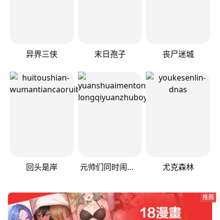
异界三侠
末日孢子
丧尸迷城
回头是岸
元帅们同时闹离婚
尤克森林
推薦