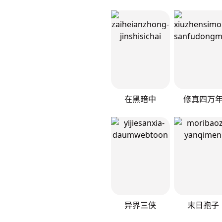
在黑暗中
修真四万
异界三侠
末日孢子