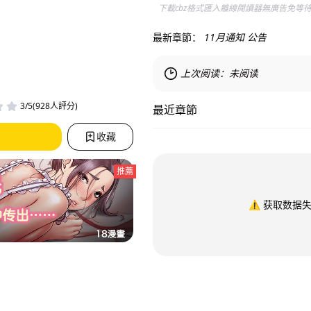
下載cbz格式匯入離線閱讀器無廣告免等
最新章節：
11月通知 公告
上次阅读：
未阅读
3/5(928人評分)
最近章節
收藏
推薦
⚠️
获取数据