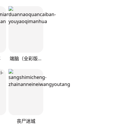
年
端脑（全彩版）
丧尸迷城