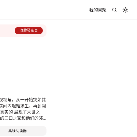
我的書架
Toggl
收藏發布頁
观视角。从一开始突如其
房间内艰难求生，再到闯
其真实的 展现了末世之
通的三口之家和他们的邻
灭顶之灾，人们该如何自
经历什么？ \n面对什
离线阅读器