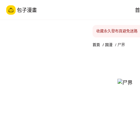
包子漫畫
首
收藏永久發布頁避免迷路
首頁
/
国漫
/
尸界