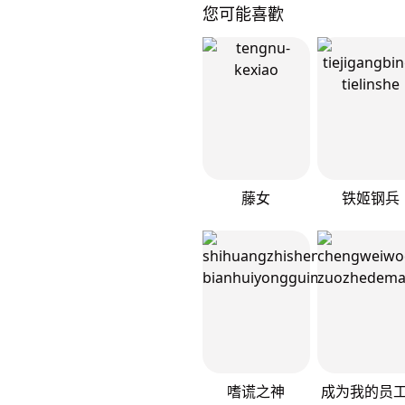
您可能喜歡
藤女
铁姬钢兵
嗜谎之神