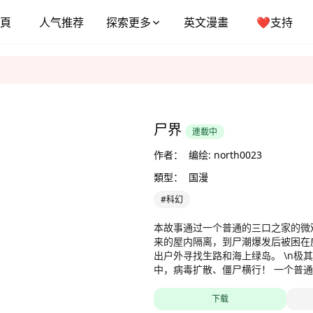
頁
人气推荐
探索更多
英文漫畫
❤️支持
尸界
連載中
作者：
编绘: north0023
類型：
国漫
#科幻
本故事通过一个普通的三口之家的微
来的屋内隔离，到尸潮爆发后被困在
出户外寻找生路和海上绿岛。 \n极
中，病毒扩散、僵尸横行！ 一个普
居们心态的改变和人性的崩溃。面对
救，如何生存！ \n为了生存，他们会
下载
么？ \n会做出怎样的抉择？