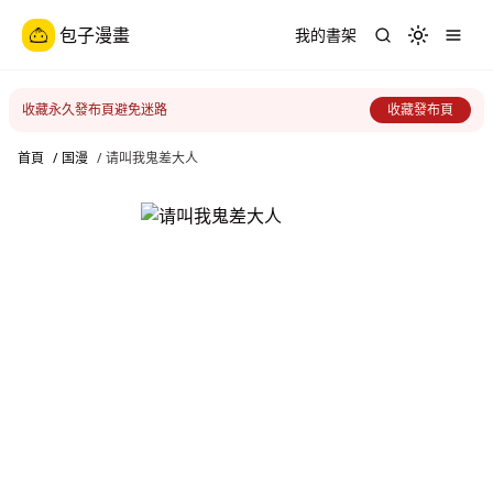
包子漫畫
我的書架
Toggle th
收藏永久發布頁避免迷路
收藏發布頁
首頁
/
国漫
/
请叫我鬼差大人