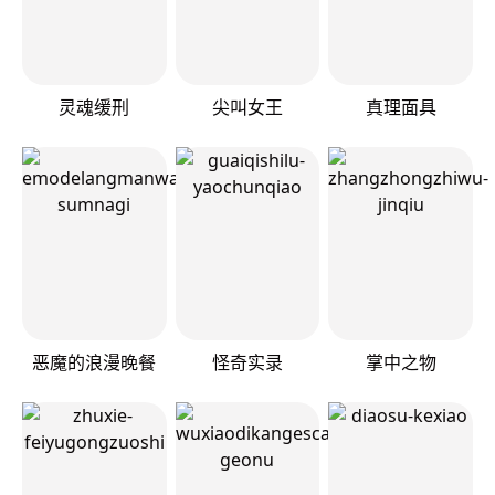
灵魂缓刑
尖叫女王
真理面具
恶魔的浪漫晚餐
怪奇实录
掌中之物