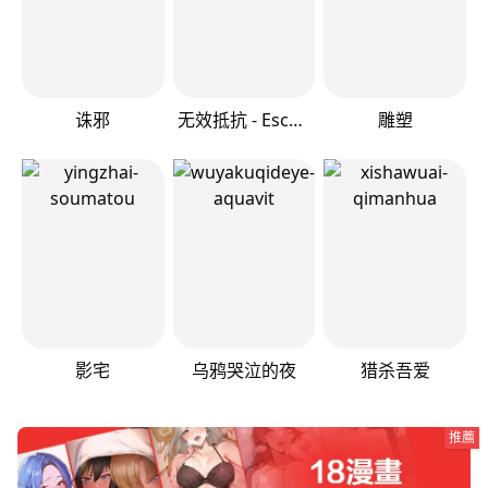
诛邪
无效抵抗 - Escape,ray
雕塑
影宅
乌鸦哭泣的夜
猎杀吾爱
推薦