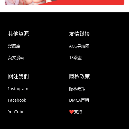
其他資源
友情鏈接
漫画库
ACG导航网
英文漫画
18漫畫
關注我們
隱私政策
Instagram
隐私政策
Facebook
DMCA声明
YouTube
❤️支持