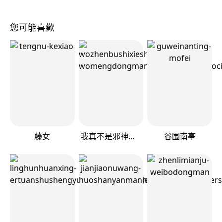
您可能喜歡
藤女
我真不是邪神走狗
谷围南亭