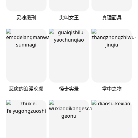
灵魂缓刑
尖叫女王
真理面具
恶魔的浪漫晚餐
怪奇实录
掌中之物