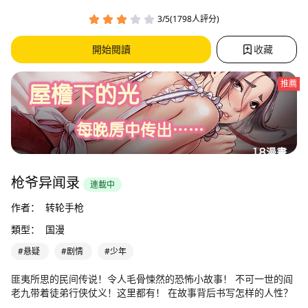
3/5(1798人評分)
開始閱讀
收藏
推薦
枪爷异闻录
連載中
作者：
转轮手枪
類型：
国漫
#悬疑
#剧情
#少年
匪夷所思的民间传说！令人毛骨悚然的恐怖小故事！ 不可一世的阎
老九带着徒弟行侠仗义！这里都有！ 在故事背后书写怎样的人性？