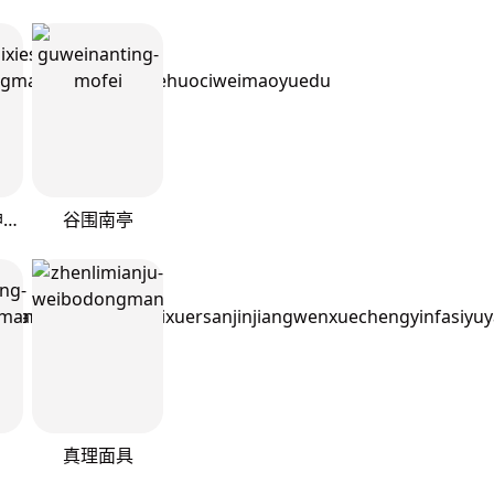
我真不是邪神走狗
谷围南亭
真理面具