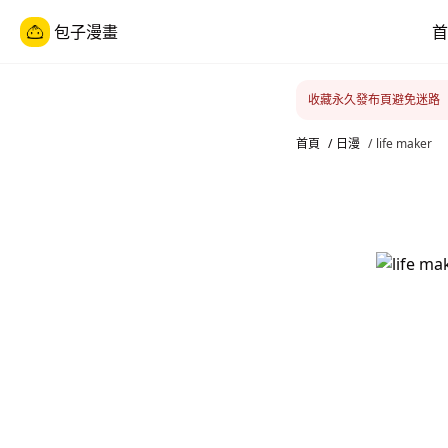
包子漫畫
首
收藏永久發布頁避免迷路
首頁
/
日漫
/
life maker