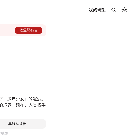
我的書架
Toggl
收藏發布頁
了「少年少女」的邂逅。
的境界。现在、人类将手
离线阅读器
待體驗