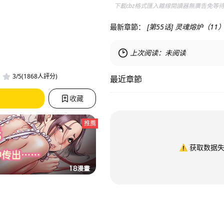
下載cbz格式匯入離線閱讀器無廣告免等
最新章節：
[第55话] 灵魂熔炉（1
上次阅读：
未阅读
3/5(1868人評分)
最近章節
收藏
推薦
⚠️
获取数据