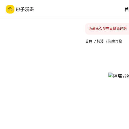
包子漫畫
首
收藏永久發布頁避免迷路
首頁
/
韩漫
/
隔离异物