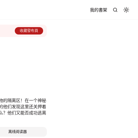
我的書架
Toggl
收藏發布頁
物的隔离区！在一个神秘
的他们发现这里还关押着
什么？他们又能否成功逃离
离线阅读器