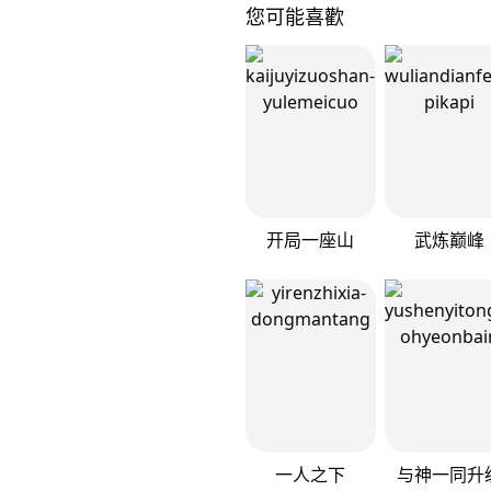
您可能喜歡
开局一座山
武炼巅峰
一人之下
与神一同升