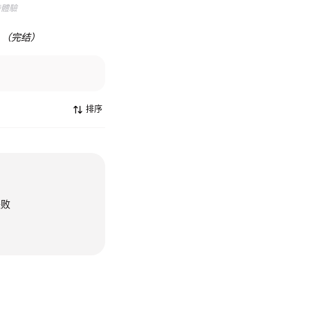
待體驗
1）（完结）
排序
失败