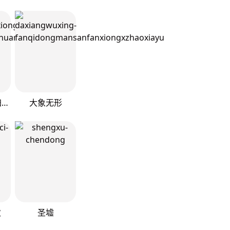
灾难级英雄归来
大象无形
次
圣墟