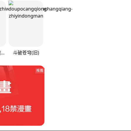
重生之我在魔教耍长枪
斗破苍穹(旧)
推薦