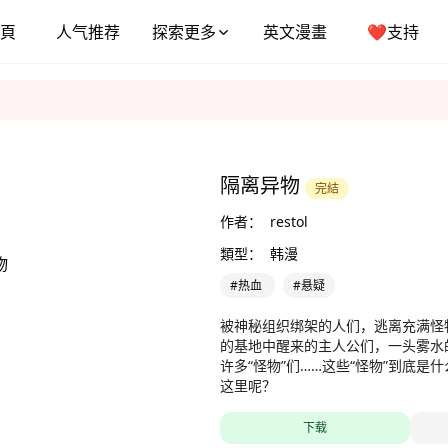
頁
人气推荐
探索更多
英文漫畫
❤️支持
隔离异物
完結
作者：
restol
類型：
韩漫
#热血
#悬疑
被神秘组织绑架的人们，逃离充满怪
的基地中醒来的主人公们，一头雾水
许多“怪物”们……这些“怪物”到底是
这里呢？
下载