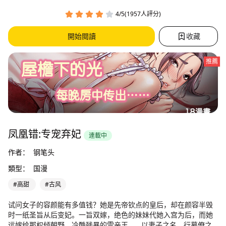
4/5(1957人評分)
開始閱讀
收藏
推薦
凤凰错:专宠弃妃
連載中
作者：
钢笔头
類型：
国漫
#高甜
#古风
试问女子的容颜能有多值钱？她是先帝钦点的皇后，却在颜容半毁
时一纸圣旨从后变妃。一旨双嫁，绝色的妹妹代她入宫为后，而她
远嫁给那权倾朝野，冷酷残暴的雪亲王…… 以妻子之名，行幕僚之