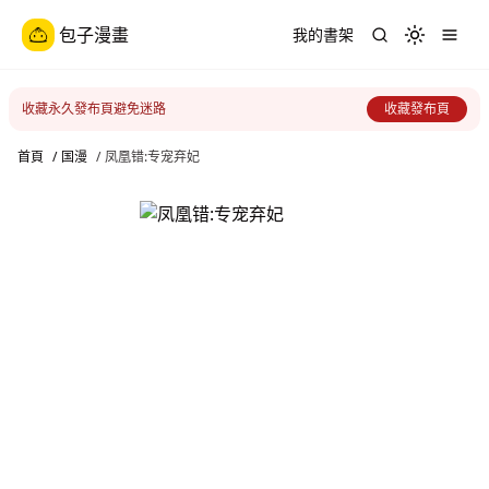
包子漫畫
我的書架
Toggle th
收藏永久發布頁避免迷路
收藏發布頁
首頁
/
国漫
/
凤凰错:专宠弃妃