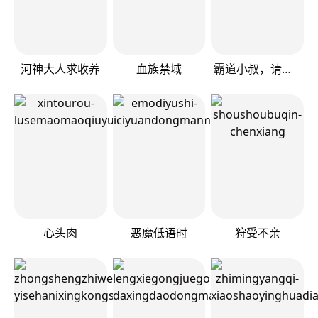
河神大人求收养
血族禁域
霸道小叔，请轻撩！
心头肉
恶魔低语时
狩受不亲