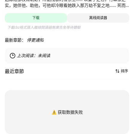
实，她伴他、助他，可他却冷眼看她跌入那万劫不复之地…… 死而
不灭，灵魂的不甘让她得以重生，世间男儿皆爱貌，那么这一世东
方宁心
下载
离线阅读器
下載cbz格式匯入離線閱讀器無廣告免等待體驗
最新章節：
停更通知
上次阅读：
未阅读
最近章節
排序
⚠️
获取数据失败