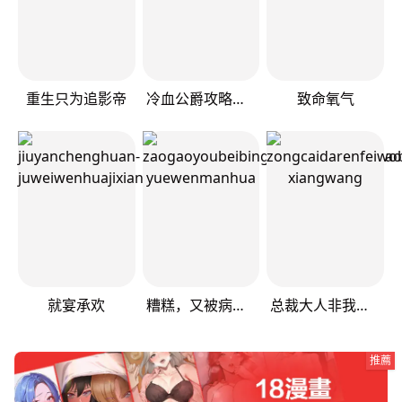
重生只为追影帝
冷血公爵攻略计划
致命氧气
就宴承欢
糟糕，又被病娇盯上了！
总裁大人非我不可
推薦