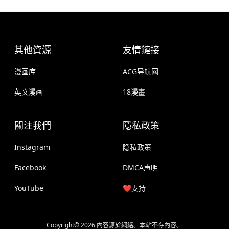
其他資源
友情鏈接
漫画库
ACG导航网
英文漫画
18漫畫
關注我們
隱私政策
Instagram
隐私政策
Facebook
DMCA声明
YouTube
❤️支持
Copyright© 2026 內容源於網絡。本站不存內容。