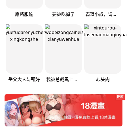
愿赌服输
要被吃掉了
霸道小叔，请轻撩！
岳父大人与甄好
我被总裁黑上了！
心头肉
推薦