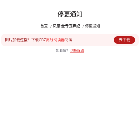
停更通知
首頁
/
凤凰错:专宠弃妃
/
停更通知
图片加载过慢？下载CBZ
离线阅读器
阅读
去下载
加載慢？
切換線路