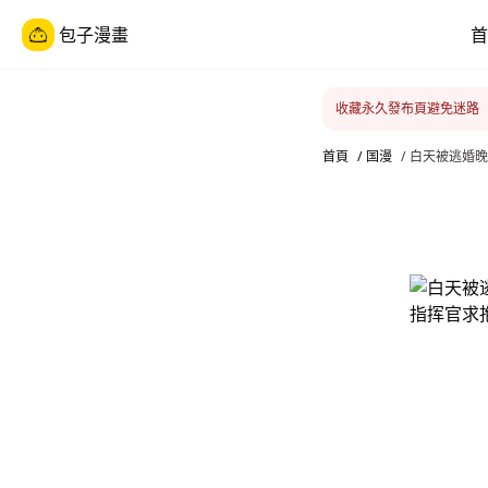
包子漫畫
首
收藏永久發布頁避免迷路
首頁
/
国漫
/
白天被逃婚晚