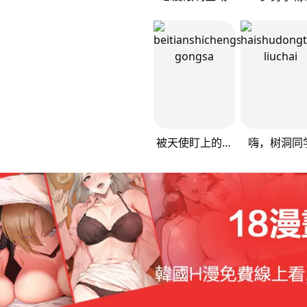
被天使盯上的恶魔
嗨，树洞同