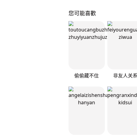
您可能喜歡
偷偷藏不住
非友人关