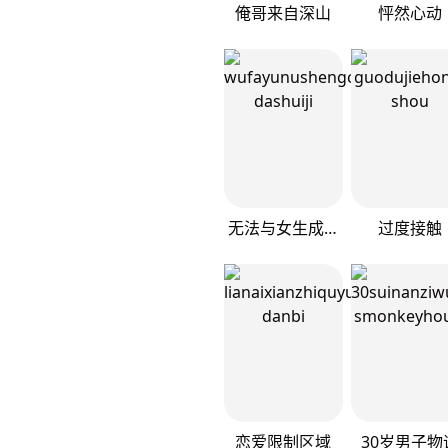
俺哥来自深山
怦然心动
无法与女生成为朋友
过度接触
恋爱限制区域
30岁男子物