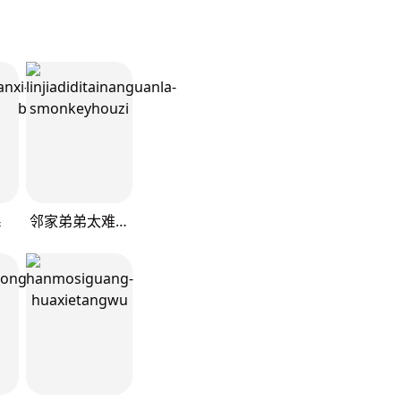
系
邻家弟弟太难管啦