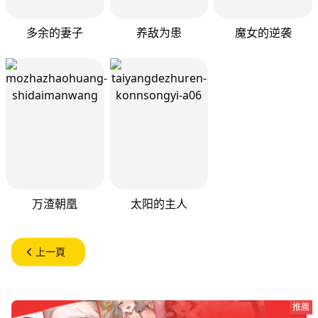
多余的妻子
养敌为患
魔女的逆袭
万渣朝凰
太阳的主人
上一頁
推薦