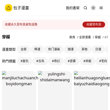
包子漫畫
我的書架
Toggle th
收藏永久發布頁避免迷路
收藏發布頁
穿越
首頁
/
全部漫畫
/
穿越
/
67
漫畫類型
全部
韩漫
热门漫画
国漫
其他
日漫
熱門標籤
#复仇
#古风
#奇幻
#逆袭
#异能
#宅向