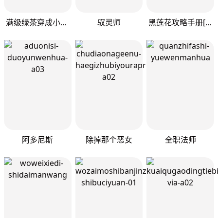
满级绿茶穿成小可怜
驭灵师
黑莲花攻略手册[穿书]
阿多尼斯
除掉那个恶女
全职法师