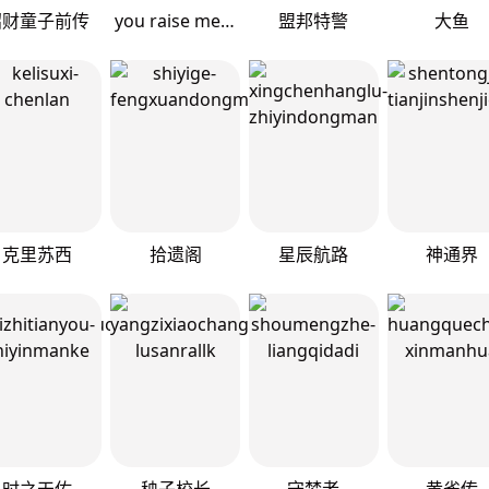
招财童子前传
you raise me up
盟邦特警
大鱼
克里苏西
拾遗阁
星辰航路
神通界
时之天佑
秧子校长
守梦者
黄雀传