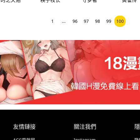
1
...
96
97
98
99
100
友情鏈接
關注我們
隱
ACG导航网
Instagram
隐