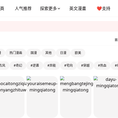
頁
人气推荐
探索更多
英文漫畫
❤️支持
首
漫
热门漫画
国漫
其他
日漫
欧美
古风
#奇幻
#逆袭
#异能
#宅向
#穿越
#热血
#