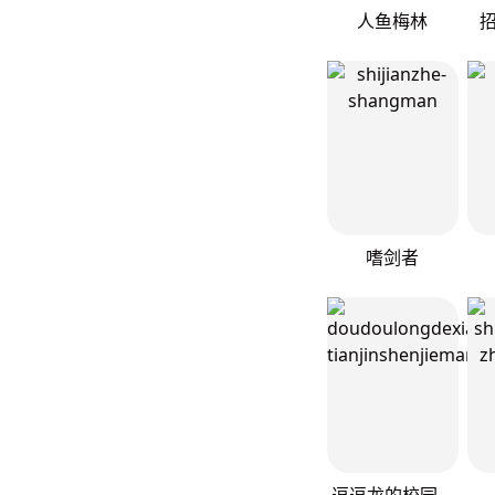
人鱼梅林
嗜剑者
逗逗龙的校园生活