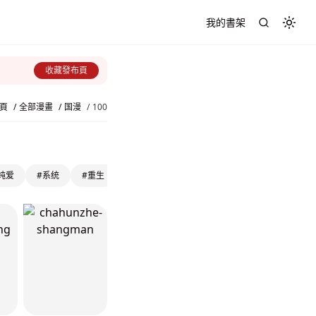
我的書架
Toggl
收藏發布頁
頁
/
全部漫畫
/
国漫
/
100
纯爱
#系统
#重生
#冒险
#灵异
#大女主
#剧情