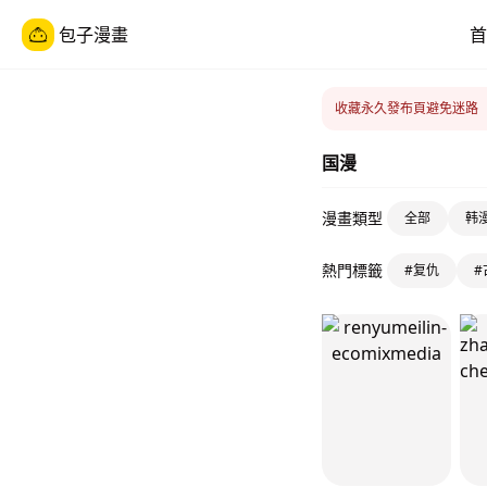
包子漫畫
首
收藏永久發布頁避免迷路
国漫
漫畫類型
全部
韩
熱門標籤
#复仇
#