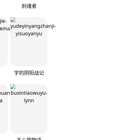
刹魂者
宇的阴阳战记
不心跳物语