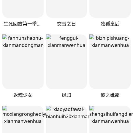
生死回放第一季（死亡回放）
交彗之日
独孤皇后
返魂少女
凤归
彼之砒霜