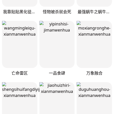
我靠贴贴黑化徒弟续命
怪物被杀就会死
最强蜗牛之蜗牛世界有套房
亡命雷区
一品食肆
万象融合