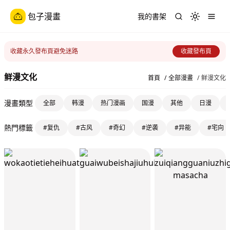
包子漫畫
我的書架
Toggle th
收藏永久發布頁避免迷路
收藏發布頁
鲜漫文化
首頁
/
全部漫畫
/
鲜漫文化
漫畫類型
全部
韩漫
热门漫画
国漫
其他
日漫
熱門標籤
#复仇
#古风
#奇幻
#逆袭
#异能
#宅向