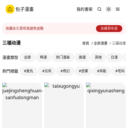
包子漫畫
我的書架
Toggle th
收藏永久發布頁避免迷路
收藏發布頁
三福动漫
首頁
/
全部漫畫
/
三福动漫
漫畫類型
全部
韩漫
热门漫画
国漫
其他
日漫
熱門標籤
#复仇
#古风
#奇幻
#逆袭
#异能
#宅向