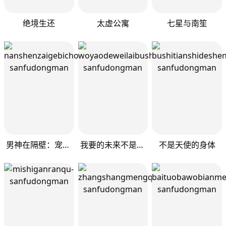
绝境生还
太虚公寓
七星与南笙
男神在隔壁：宠妻365天
我要的未来不是灰烬
不是天使的身体