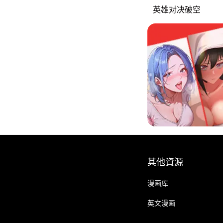
英雄对决破空
其他資源
漫画库
英文漫画