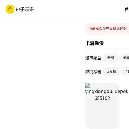
包子漫畫
首
收藏永久發布頁避免迷路
卡游动漫
漫畫類型
全部
韩
熱門標籤
#复仇
#