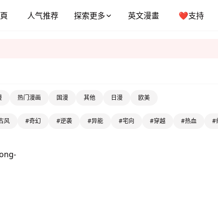
頁
人气推荐
探索更多
英文漫畫
❤️支持
漫
热门漫画
国漫
其他
日漫
欧美
古风
#奇幻
#逆袭
#异能
#宅向
#穿越
#热血
#