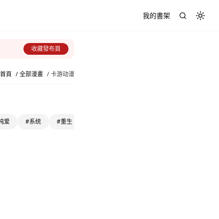
我的書架
Toggl
收藏發布頁
首頁
/
全部漫畫
/
卡游动漫
纯爱
#系统
#重生
#冒险
#灵异
#大女主
#剧情