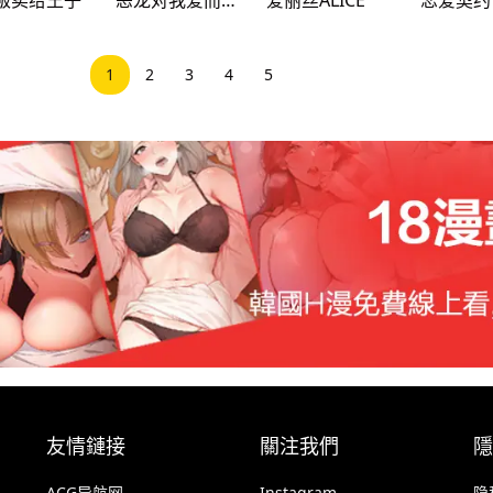
1
2
3
4
5
友情鏈接
關注我們
隱
ACG导航网
Instagram
隐