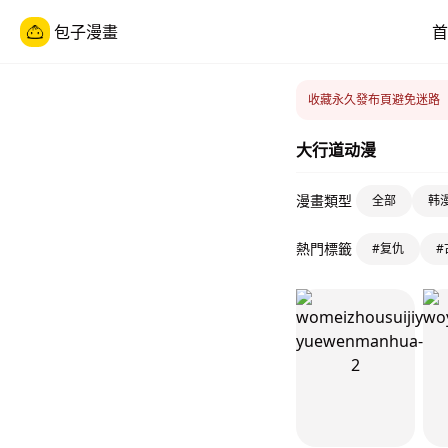
包子漫畫
首
收藏永久發布頁避免迷路
大行道动漫
漫畫類型
全部
韩
熱門標籤
#复仇
#