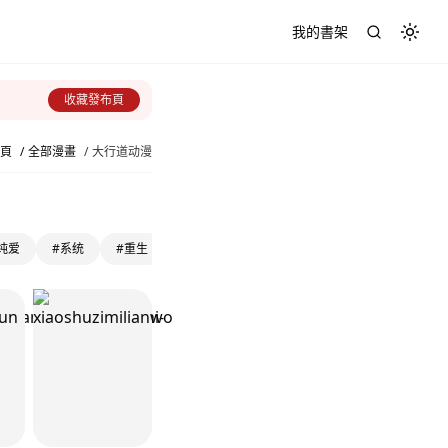
我的書架
Toggl
收藏發布頁
頁
/
全部漫畫
/
大行道动漫
纯爱
#系统
#重生
#冒险
#灵异
#大女主
#剧情