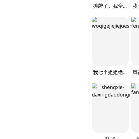
摊牌了，我全职业系统！
我七个姐姐绝世无双
升邪