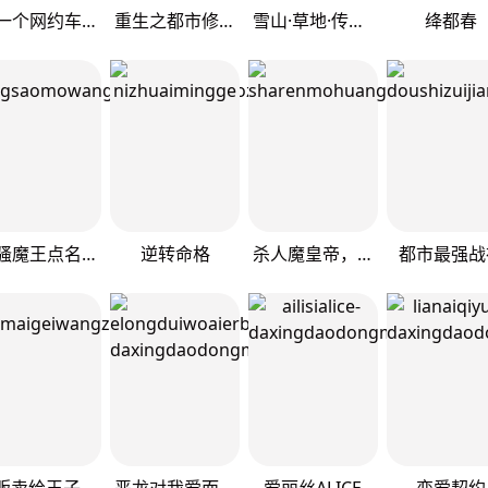
我一个网约车司机有点钱怎么了？
重生之都市修仙
雪山·草地·传说少年登巴的故事
绛都春
风骚魔王点名要我做王妃
逆转命格
杀人魔皇帝，别为难我
都市最强战
贩卖给王子
恶龙对我爱而不得，急了
爱丽丝ALICE
恋爱契约