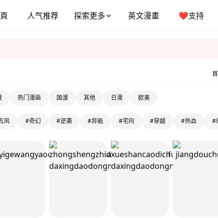
頁
人气推荐
探索更多
英文漫畫
❤️支持
首
漫
热门漫画
国漫
其他
日漫
欧美
古风
#奇幻
#逆袭
#异能
#宅向
#穿越
#热血
#