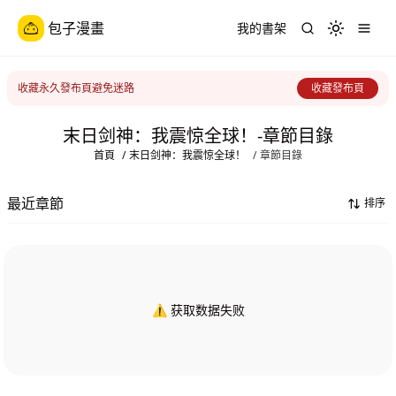
包子漫畫
我的書架
Toggle th
收藏永久發布頁避免迷路
收藏發布頁
末日剑神：我震惊全球！-章節目錄
首頁
/
末日剑神：我震惊全球！
/
章節目錄
最近章節
排序
⚠️ 获取数据失败