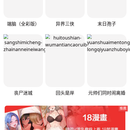
端脑（全彩版）
异界三侠
末日孢子
丧尸迷城
回头是岸
元帅们同时闹离婚
推薦