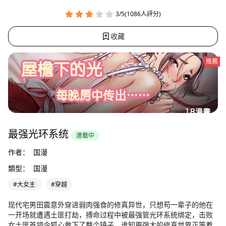
3/5(1086人評分)
收藏
推薦
最强光环系统
連載中
作者：
国漫
類型：
国漫
#大女主
#穿越
现代宅男田震意外穿进弱肉强食的修真异世，只想苟一辈子的他在
一开场就遭遇土匪打劫，搏命过程中被最强管光环系统绑定，击败
女土匪首领令狐心救下了整个镇子，谁知更强大的修真世界正等着