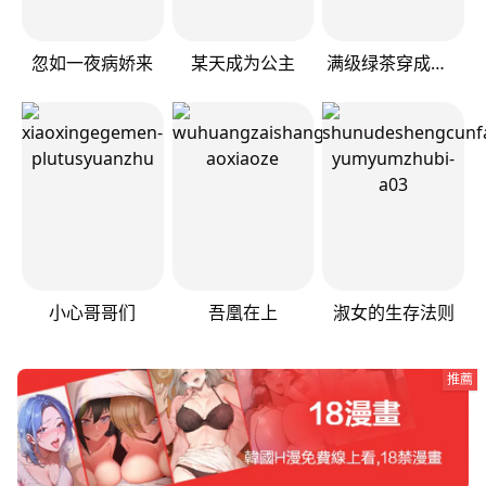
忽如一夜病娇来
某天成为公主
满级绿茶穿成小可怜
小心哥哥们
吾凰在上
淑女的生存法则
推薦