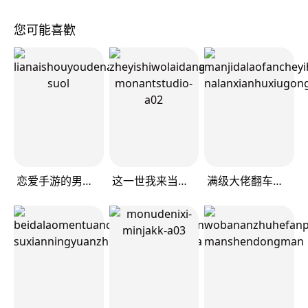
您可能喜歡
恋爱手游的男主都很危险
这一世我来当家主
满级大佬翻车以后