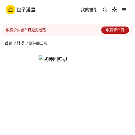
包子漫畫
我的書架
Toggle th
收藏永久發布頁避免迷路
收藏發布頁
首頁
/
韩漫
/
武神回归录