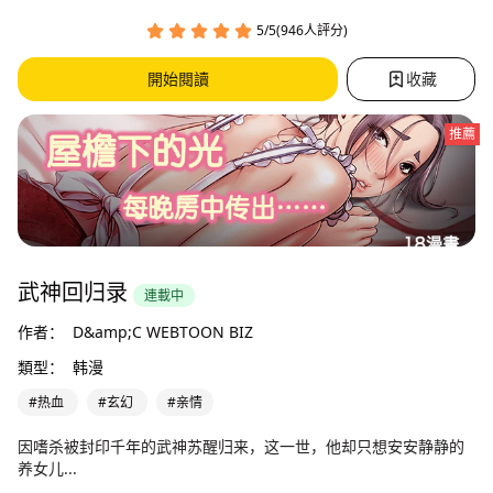
5/5(946人評分)
開始閱讀
收藏
推薦
武神回归录
連載中
作者：
D&amp;C WEBTOON BIZ
類型：
韩漫
#热血
#玄幻
#亲情
因嗜杀被封印千年的武神苏醒归来，这一世，他却只想安安静静的
养女儿...