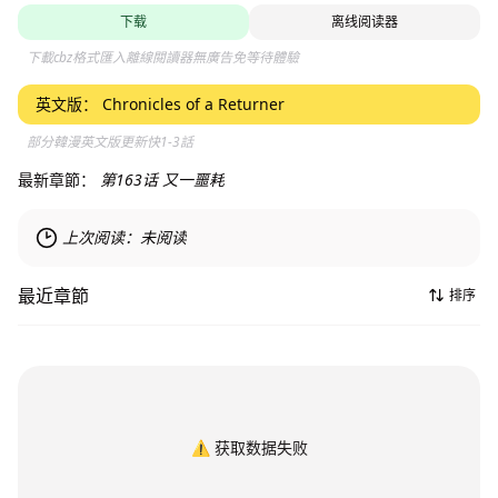
下载
离线阅读器
下載cbz格式匯入離線閱讀器無廣告免等待體驗
英文版：
Chronicles of a Returner
部分韓漫英文版更新快1-3話
最新章節：
第163话 又一噩耗
上次阅读：
未阅读
最近章節
排序
⚠️
获取数据失败